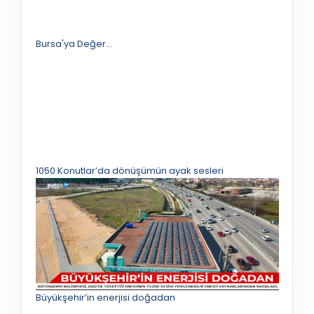
Bursa'ya Değer...
1050 Konutlar’da dönüşümün ayak sesleri
Büyükşehir’in enerjisi doğadan