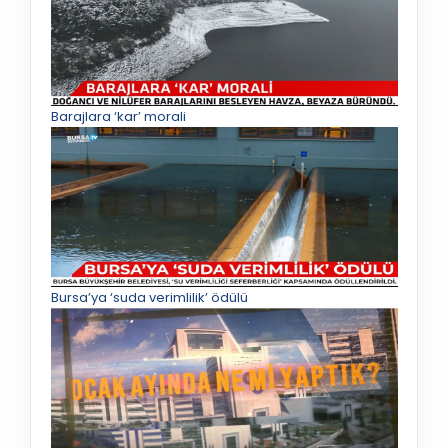
Barajlara ‘kar’ morali
Bursa’ya ‘suda verimlilik’ ödülü