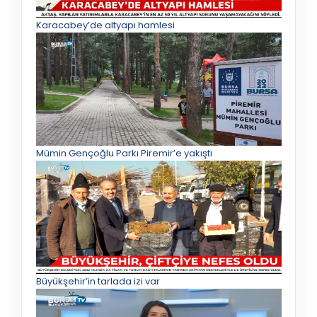
Karacabey’de altyapı hamlesi
Mümin Gençoğlu Parkı Piremir’e yakıştı
Büyükşehir’in tarlada izi var