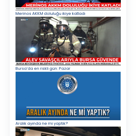
Merinos AKKM doluluğu ikiye katladı
Bursa’da en riskli gün: Pazar
Aralık ayında ne mi yaptık?