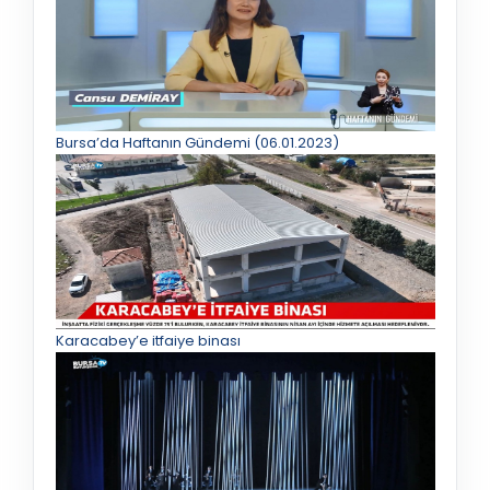
Bursa’da Haftanın Gündemi (06.01.2023)
Karacabey’e itfaiye binası