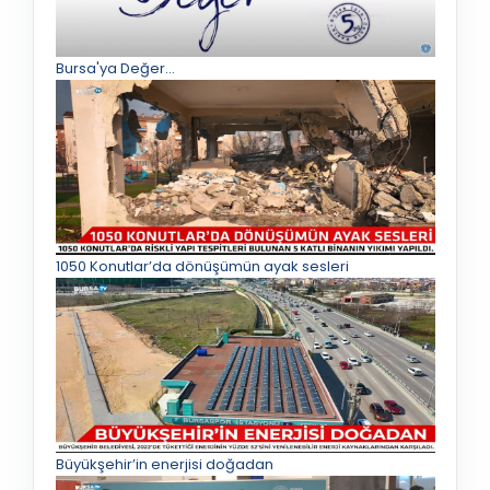
Bursa'ya Değer...
1050 Konutlar’da dönüşümün ayak sesleri
Büyükşehir’in enerjisi doğadan