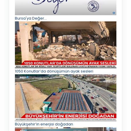
Bursa'ya Değer...
1050 Konutlar’da dönüşümün ayak sesleri
Büyükşehir’in enerjisi doğadan