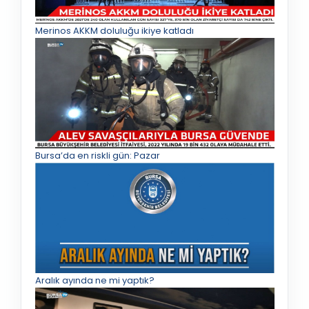
Merinos AKKM doluluğu ikiye katladı
Bursa’da en riskli gün: Pazar
Aralık ayında ne mi yaptık?