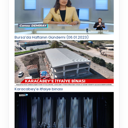
Bursa’da Haftanın Gündemi (06.01.2023)
Karacabey’e itfaiye binası