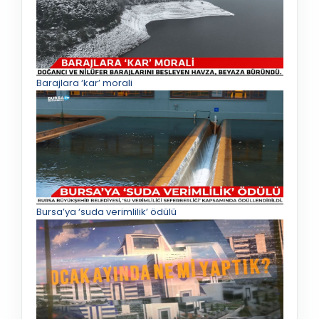
Barajlara ‘kar’ morali
Bursa’ya ‘suda verimlilik’ ödülü