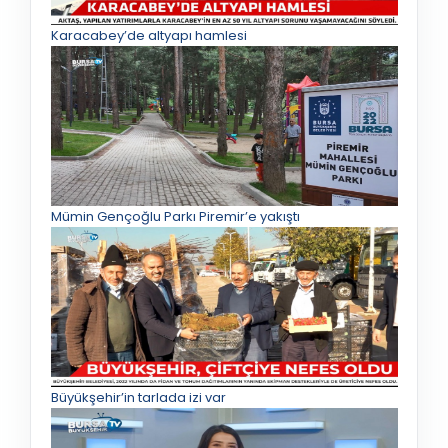
Karacabey’de altyapı hamlesi
Mümin Gençoğlu Parkı Piremir’e yakıştı
Büyükşehir’in tarlada izi var