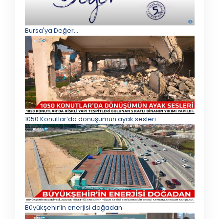
Bursa'ya Değer...
1050 Konutlar’da dönüşümün ayak sesleri
Büyükşehir’in enerjisi doğadan