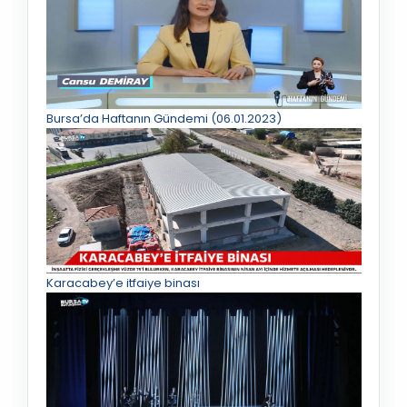
Bursa’da Haftanın Gündemi (06.01.2023)
Karacabey’e itfaiye binası