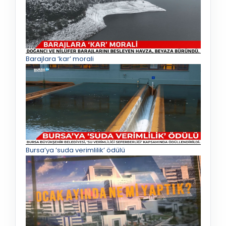
Barajlara ‘kar’ morali
Bursa’ya ‘suda verimlilik’ ödülü