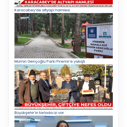
Karacabey’de altyapı hamlesi
Mümin Gençoğlu Parkı Piremir’e yakıştı
Büyükşehir’in tarlada izi var