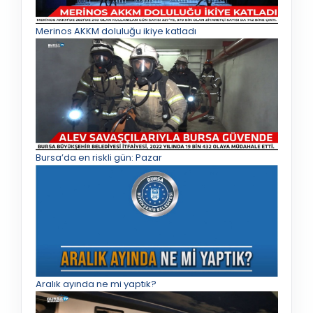
Merinos AKKM doluluğu ikiye katladı
Bursa’da en riskli gün: Pazar
Aralık ayında ne mi yaptık?