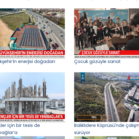
kşehir’in enerjisi doğadan
Çocuk gözüyle sanat
er için bir tesis de
Balıklıdere Köprüsü'nde çalış
bağlar’a
sürüyor