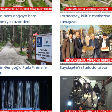
lar, hem doğaya hem
Karacabey, kültür merkezine
omiye kazandırdı
kavuşuyor
n Gençoğlu Parkı Piremir’e
Büyükşehir’in tarlada izi var
tı