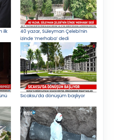
 ilk
40 yazar, Süleyman Çelebi’nin
izinde ‘merhaba’ dedi
ünü
Sıcaksu’da dönüşüm başlıyor