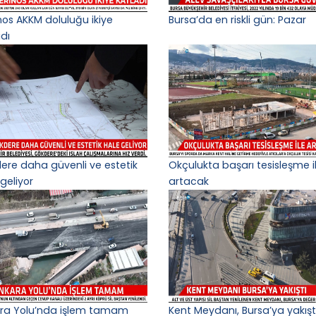
nos AKKM doluluğu ikiye
Bursa’da en riskli gün: Pazar
adı
ere daha güvenli ve estetik
Okçulukta başarı tesisleşme i
geliyor
artacak
ra Yolu’nda işlem tamam
Kent Meydanı, Bursa’ya yakışt