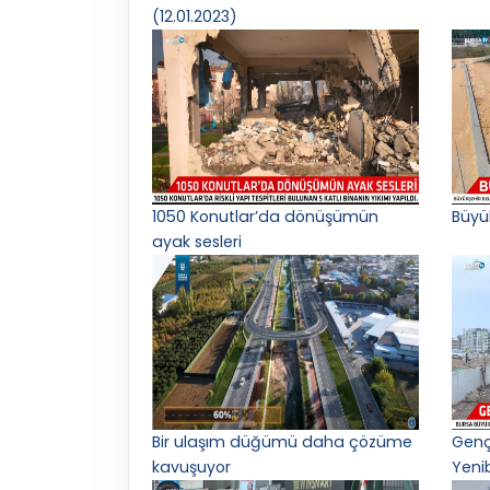
(12.01.2023)
1050 Konutlar’da dönüşümün
Büyü
ayak sesleri
Bir ulaşım düğümü daha çözüme
Gençl
kavuşuyor
Yeni