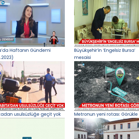
a’da Haftanın Gündemi
Büyükşehir’in ‘Engelsiz Bursa’
1.2023)
mesaisi
tadan usulsüzlüğe geçit yok
Metronun yeni rotası: Görükle