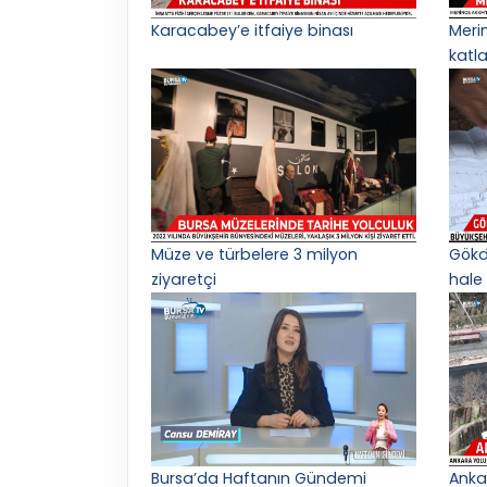
Karacabey’e itfaiye binası
Meri
katl
Müze ve türbelere 3 milyon
Gökd
ziyaretçi
hale 
Bursa’da Haftanın Gündemi
Anka