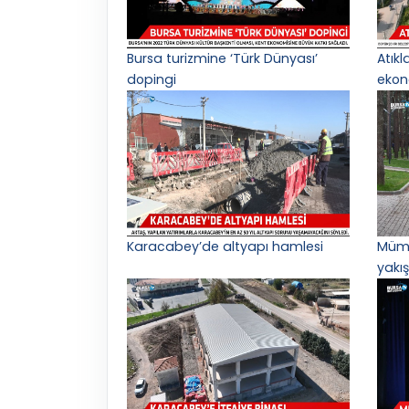
Bursa turizmine ‘Türk Dünyası’
Atık
dopingi
ekon
Karacabey’de altyapı hamlesi
Mümi
yakış