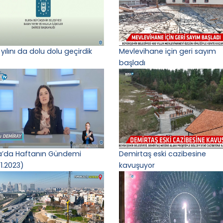
yılını da dolu dolu geçirdik
Mevlevihane için geri sayım
başladı
a’da Haftanın Gündemi
Demirtaş eski cazibesine
1.2023)
kavuşuyor