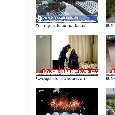
Tarihi çarşıda aslına dönüş
BUSK
Büyükşehir’le şifa kapınızda
BUSM