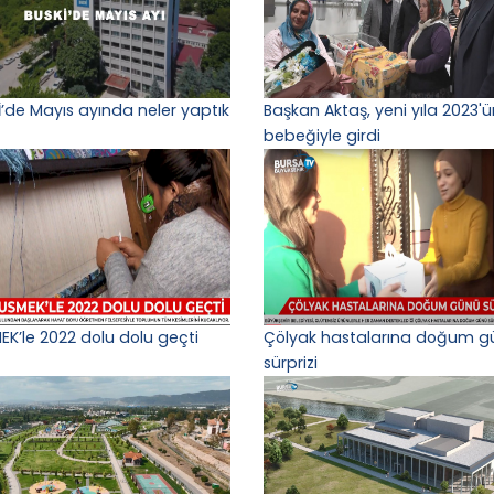
İ’de Mayıs ayında neler yaptık
Başkan Aktaş, yeni yıla 2023'ün
bebeğiyle girdi
EK’le 2022 dolu dolu geçti
Çölyak hastalarına doğum g
sürprizi