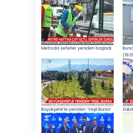
Metroda seferler yeniden başladı
Burs
(19.0
Büyükşehir’le yeniden ‘Yeşil Bursa’
Zabı