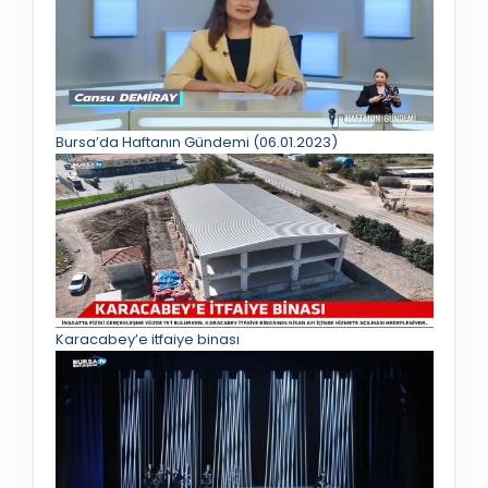
Bursa’da Haftanın Gündemi (06.01.2023)
Karacabey’e itfaiye binası