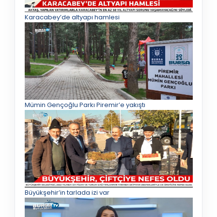
Karacabey’de altyapı hamlesi
Mümin Gençoğlu Parkı Piremir’e yakıştı
Büyükşehir’in tarlada izi var