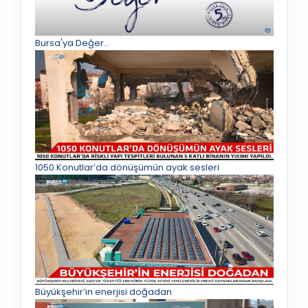
Bursa'ya Değer...
1050 Konutlar’da dönüşümün ayak sesleri
Büyükşehir’in enerjisi doğadan