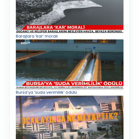
Barajlara ‘kar’ morali
Bursa’ya ‘suda verimlilik’ ödülü