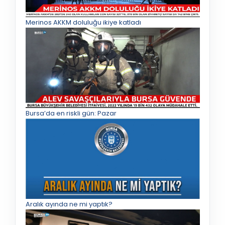
Merinos AKKM doluluğu ikiye katladı
Bursa’da en riskli gün: Pazar
Aralık ayında ne mi yaptık?