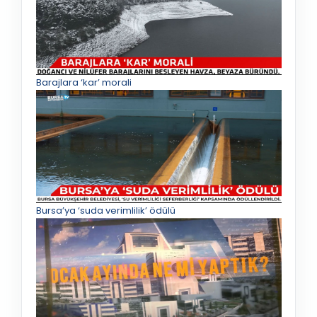
Barajlara ‘kar’ morali
Bursa’ya ‘suda verimlilik’ ödülü