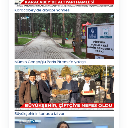
Karacabey’de altyapı hamlesi
Mümin Gençoğlu Parkı Piremir’e yakıştı
Büyükşehir’in tarlada izi var