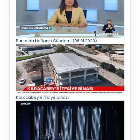
Bursa’da Haftanın Gündemi (06.01.2023)
Karacabey’e itfaiye binası