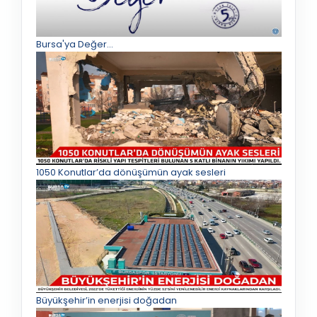
Bursa'ya Değer...
1050 Konutlar’da dönüşümün ayak sesleri
Büyükşehir’in enerjisi doğadan