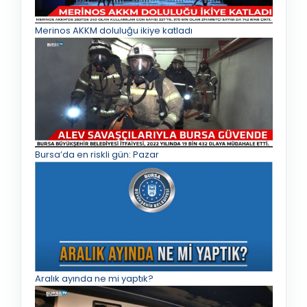
Merinos AKKM doluluğu ikiye katladı
Bursa’da en riskli gün: Pazar
Aralık ayında ne mi yaptık?