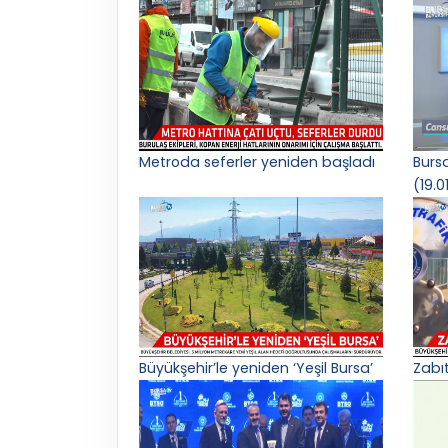
Metroda seferler yeniden başladı
Burs
(19.0
Büyükşehir’le yeniden ‘Yeşil Bursa’
Zabı