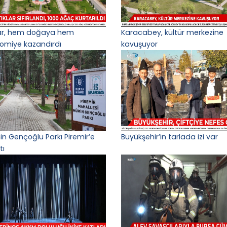
lar, hem doğaya hem
Karacabey, kültür merkezine
omiye kazandırdı
kavuşuyor
n Gençoğlu Parkı Piremir’e
Büyükşehir’in tarlada izi var
tı