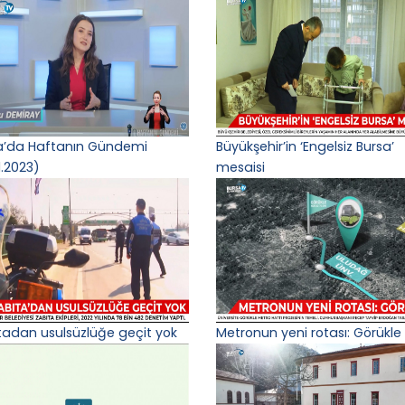
a’da Haftanın Gündemi
Büyükşehir’in ‘Engelsiz Bursa’
1.2023)
mesaisi
tadan usulsüzlüğe geçit yok
Metronun yeni rotası: Görükle