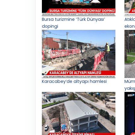
Bursa turizmine ‘Türk Dünyası’
Atık
dopingi
ekon
Karacabey’de altyapı hamlesi
Mümi
yakış