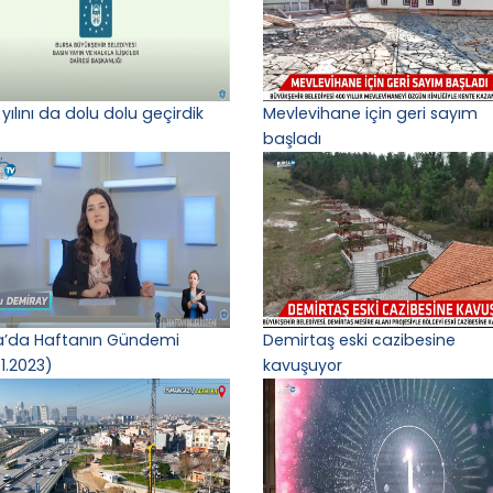
yılını da dolu dolu geçirdik
Mevlevihane için geri sayım
başladı
a’da Haftanın Gündemi
Demirtaş eski cazibesine
1.2023)
kavuşuyor