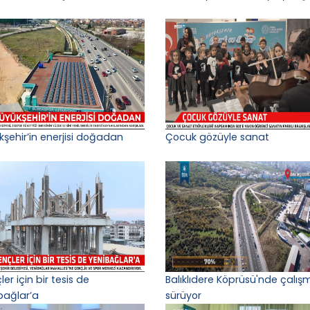
kşehir’in enerjisi doğadan
Çocuk gözüyle sanat
er için bir tesis de
Balıklıdere Köprüsü'nde çalış
bağlar’a
sürüyor