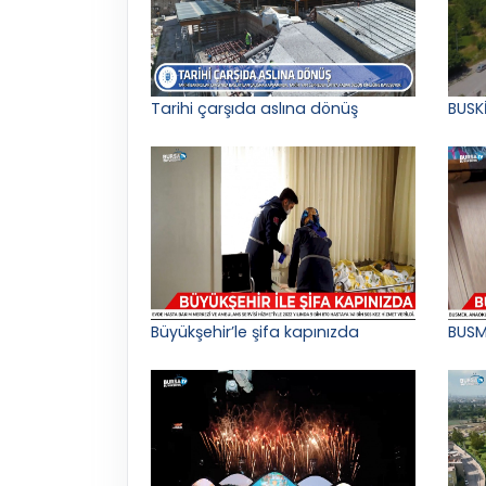
Tarihi çarşıda aslına dönüş
BUSK
Büyükşehir’le şifa kapınızda
BUSM