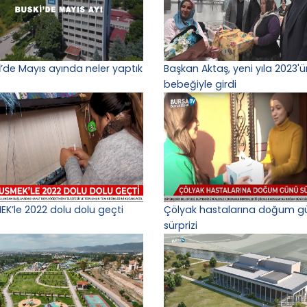
İ’de Mayıs ayında neler yaptık
Başkan Aktaş, yeni yıla 2023'ün
bebeğiyle girdi
EK’le 2022 dolu dolu geçti
Çölyak hastalarına doğum g
sürprizi