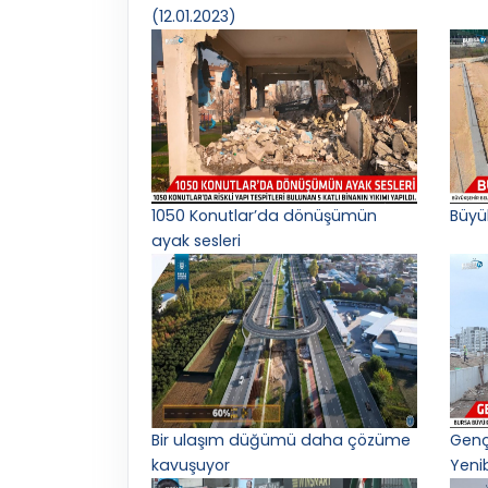
(12.01.2023)
1050 Konutlar’da dönüşümün
Büyü
ayak sesleri
Bir ulaşım düğümü daha çözüme
Gençl
kavuşuyor
Yeni