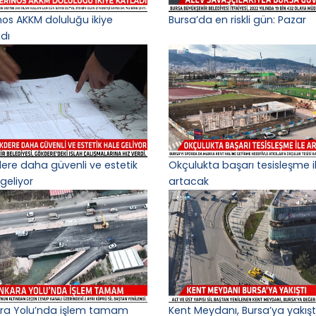
nos AKKM doluluğu ikiye
Bursa’da en riskli gün: Pazar
adı
ere daha güvenli ve estetik
Okçulukta başarı tesisleşme i
geliyor
artacak
ra Yolu’nda işlem tamam
Kent Meydanı, Bursa’ya yakışt