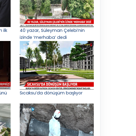
 ilk
40 yazar, Süleyman Çelebi’nin
izinde ‘merhaba’ dedi
ünü
Sıcaksu’da dönüşüm başlıyor