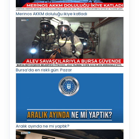
Merinos AKKM doluluğu ikiye katladı
Bursa’da en riskli gün: Pazar
Aralık ayında ne mi yaptık?