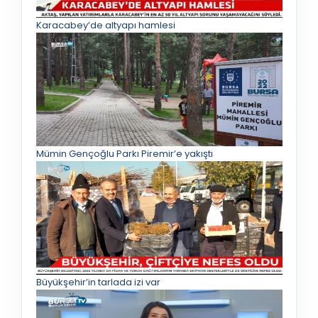
Karacabey’de altyapı hamlesi
Mümin Gençoğlu Parkı Piremir’e yakıştı
Büyükşehir’in tarlada izi var