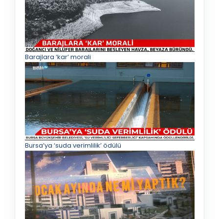
Barajlara ‘kar’ morali
Bursa’ya ‘suda verimlilik’ ödülü