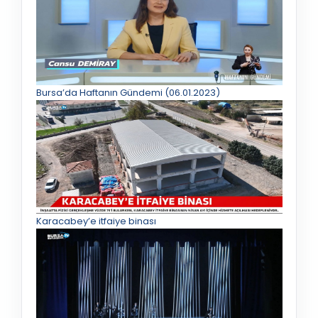
Bursa’da Haftanın Gündemi (06.01.2023)
Karacabey’e itfaiye binası