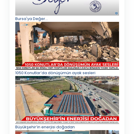
Bursa'ya Değer...
1050 Konutlar’da dönüşümün ayak sesleri
Büyükşehir’in enerjisi doğadan