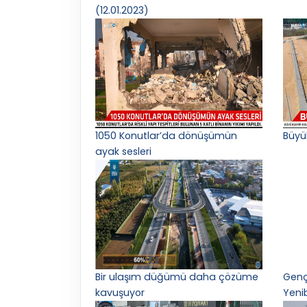
(12.01.2023)
1050 Konutlar’da dönüşümün
Büyü
ayak sesleri
Bir ulaşım düğümü daha çözüme
Gençl
kavuşuyor
Yeni