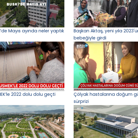
İ’de Mayıs ayında neler yaptık
Başkan Aktaş, yeni yıla 2023'ün
bebeğiyle girdi
EK’le 2022 dolu dolu geçti
Çölyak hastalarına doğum g
sürprizi