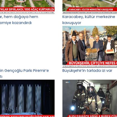
lar, hem doğaya hem
Karacabey, kültür merkezine
omiye kazandırdı
kavuşuyor
n Gençoğlu Parkı Piremir’e
Büyükşehir’in tarlada izi var
tı