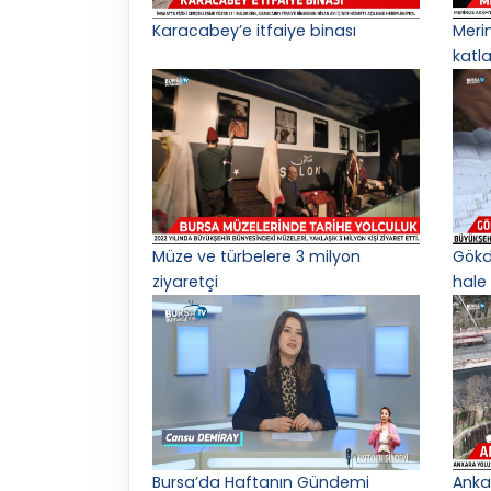
Karacabey’e itfaiye binası
Meri
katl
Müze ve türbelere 3 milyon
Gökd
ziyaretçi
hale 
Bursa’da Haftanın Gündemi
Anka