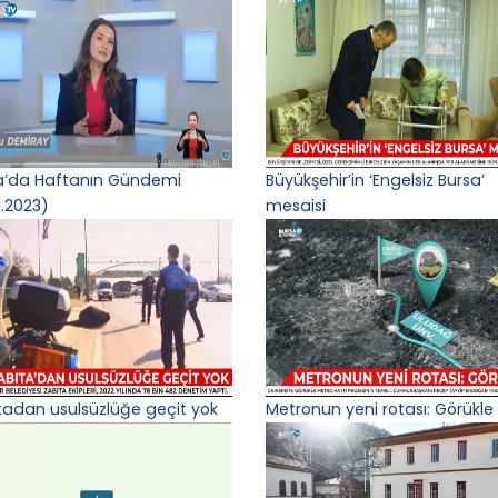
a’da Haftanın Gündemi
Büyükşehir’in ‘Engelsiz Bursa’
1.2023)
mesaisi
tadan usulsüzlüğe geçit yok
Metronun yeni rotası: Görükle