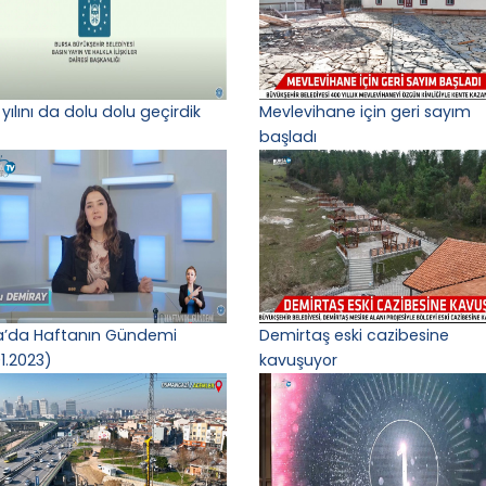
yılını da dolu dolu geçirdik
Mevlevihane için geri sayım
başladı
a’da Haftanın Gündemi
Demirtaş eski cazibesine
1.2023)
kavuşuyor