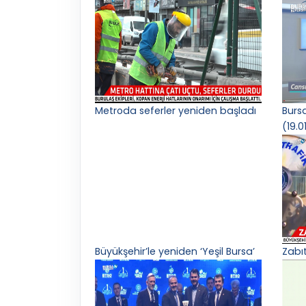
Metroda seferler yeniden başladı
Burs
(19.0
Büyükşehir’le yeniden ‘Yeşil Bursa’
Zabı