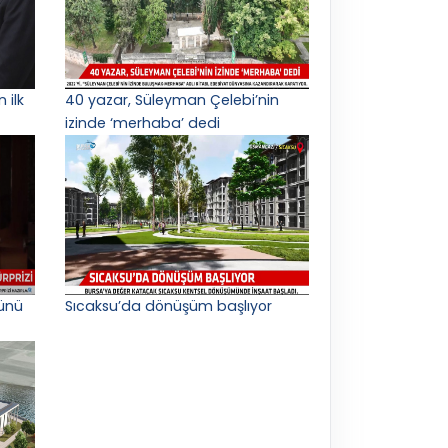
 ilk
40 yazar, Süleyman Çelebi’nin
izinde ‘merhaba’ dedi
ünü
Sıcaksu’da dönüşüm başlıyor