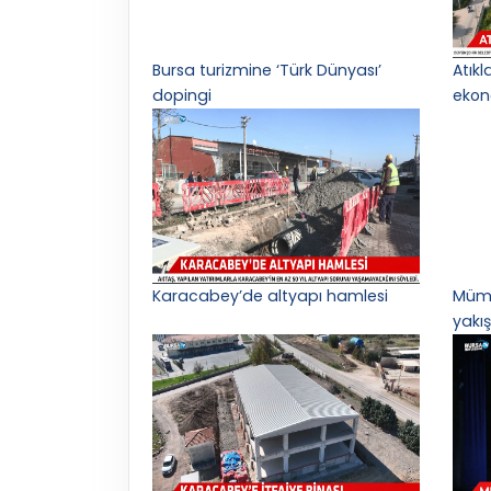
Bursa turizmine ‘Türk Dünyası’
Atık
dopingi
ekon
Karacabey’de altyapı hamlesi
Mümi
yakış