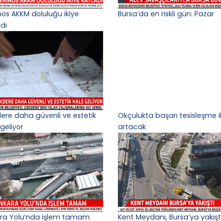
nos AKKM doluluğu ikiye
Bursa’da en riskli gün: Pazar
adı
ere daha güvenli ve estetik
Okçulukta başarı tesisleşme i
geliyor
artacak
ra Yolu’nda işlem tamam
Kent Meydanı, Bursa’ya yakışt