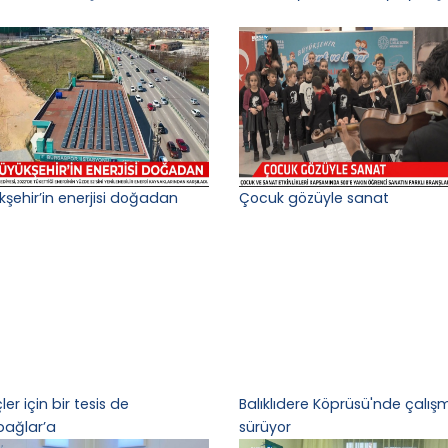
kşehir’in enerjisi doğadan
Çocuk gözüyle sanat
er için bir tesis de
Balıklıdere Köprüsü'nde çalış
bağlar’a
sürüyor