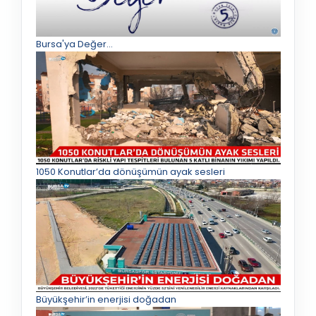
Bursa'ya Değer...
1050 Konutlar’da dönüşümün ayak sesleri
Büyükşehir’in enerjisi doğadan