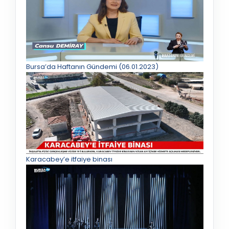
Bursa’da Haftanın Gündemi (06.01.2023)
Karacabey’e itfaiye binası