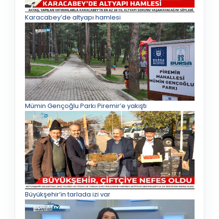
Karacabey’de altyapı hamlesi
Mümin Gençoğlu Parkı Piremir’e yakıştı
Büyükşehir’in tarlada izi var