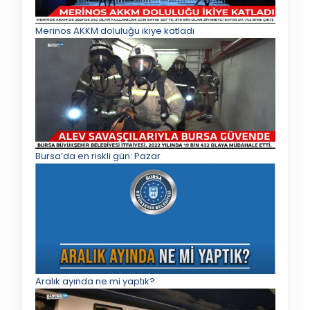
Merinos AKKM doluluğu ikiye katladı
Bursa’da en riskli gün: Pazar
Aralık ayında ne mi yaptık?