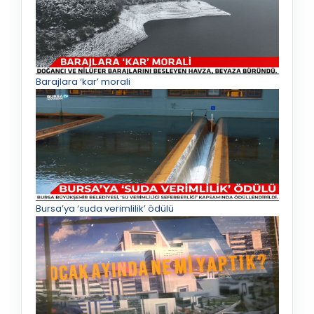
Barajlara ‘kar’ morali
Bursa’ya ‘suda verimlilik’ ödülü