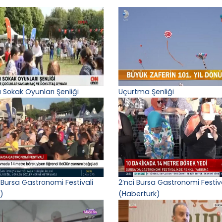
ı Sokak Oyunları Şenliği
Uçurtma Şenliği
 Bursa Gastronomi Festivali
2’nci Bursa Gastronomi Festiv
)
(Habertürk)