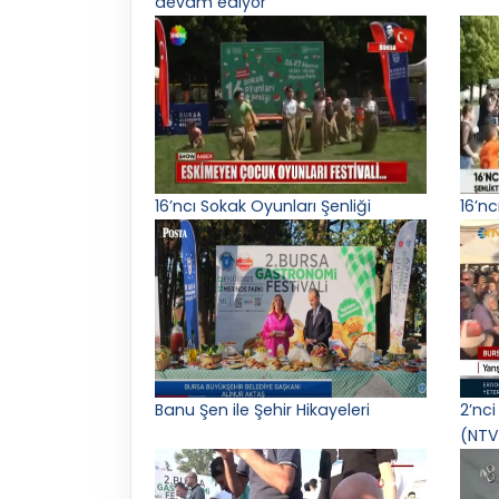
devam ediyor
16’ncı Sokak Oyunları Şenliği
16’nc
Banu Şen ile Şehir Hikayeleri
2’nci
(NTV