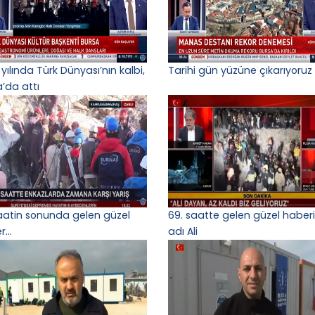
yılında Türk Dünyası’nın kalbi,
Tarihi gün yüzüne çıkarıyoruz
a’da attı
aatin sonunda gelen güzel
69. saatte gelen güzel haber
...
adı Ali