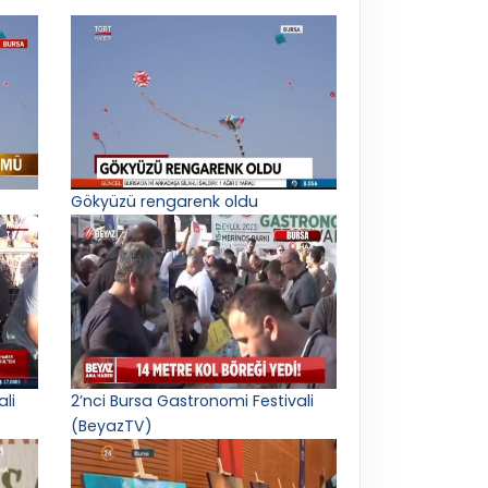
Gökyüzü rengarenk oldu
ali
2’nci Bursa Gastronomi Festivali
(BeyazTV)