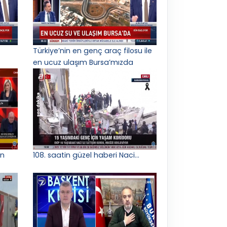
Türkiye’nin en genç araç filosu ile
en ucuz ulaşım Bursa’mızda
in
108. saatin güzel haberi Naci…