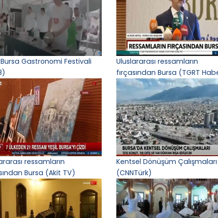
 Bursa Gastronomi Festivali
Uluslararası ressamların
8)
fırçasından Bursa (TGRT Hab
lararası ressamların
Kentsel Dönüşüm Çalışmaları
asından Bursa (Akit TV)
(CNNTürk)