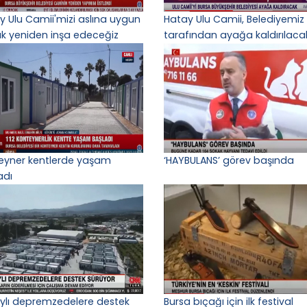
y Ulu Camii'mizi aslına uygun
Hatay Ulu Camii, Belediyemiz
ak yeniden inşa edeceğiz
tarafından ayağa kaldırılaca
eyner kentlerde yaşam
‘HAYBULANS’ görev başında
adı
ylı depremzedelere destek
Bursa bıçağı için ilk festival