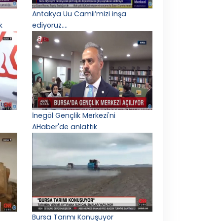
Antakya Uu Camii’mizi inşa
k
ediyoruz.…
İnegöl Gençlik Merkezi'ni
AHaber'de anlattık
Bursa Tarımı Konuşuyor