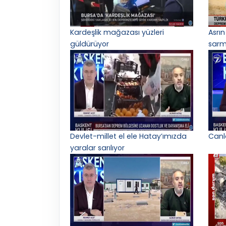
Kardeşlik mağazası yüzleri
Asrın
güldürüyor
sarm
Devlet-millet el ele Hatay’ımızda
Canl
yaralar sarılıyor