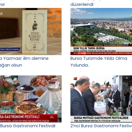
yor
düzenlendi
sa Yazması’ ilim alemine
Bursa Turizmde Yıldız Olma
ğan olsun
Yolunda..
 Bursa Gastronomi Festivali
2’nci Bursa Gastronomi Festiv