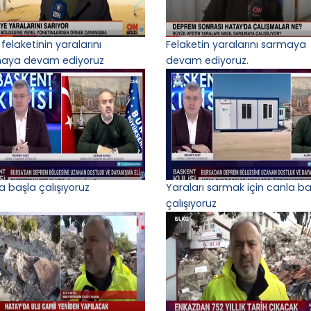
 felaketinin yaralarını
Felaketin yaralarını sarmaya
aya devam ediyoruz
devam ediyoruz.
a başla çalışıyoruz
Yaraları sarmak için canla ba
çalışıyoruz