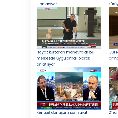
Canlanıyor
sürü
Hayat kurtaran manevralar bu
‘Bur
merkezde uygulamalı olarak
arma
anlatılıyor
Kentsel dönüşüm son sürat
2’nci