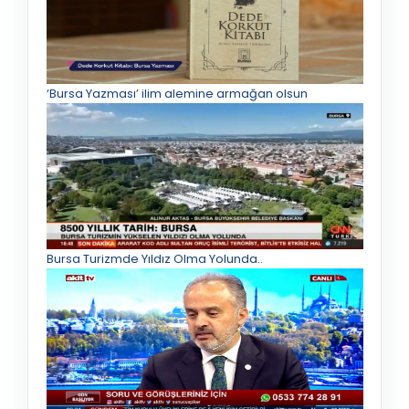
‘Bursa Yazması’ ilim alemine armağan olsun
Bursa Turizmde Yıldız Olma Yolunda..