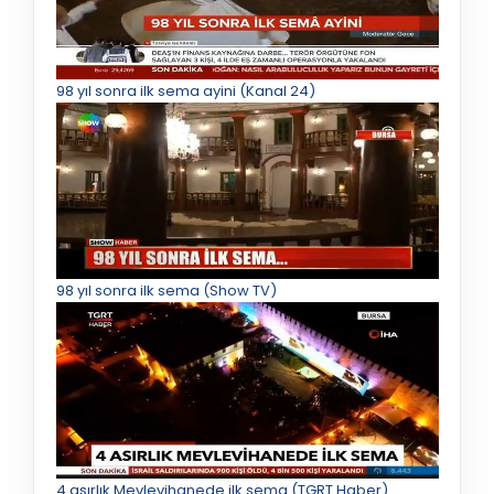
98 yıl sonra ilk sema ayini (Kanal 24)
98 yıl sonra ilk sema (Show TV)
4 asırlık Mevlevihanede ilk sema (TGRT Haber)