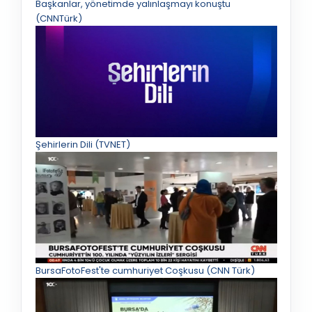
Başkanlar, yönetimde yalınlaşmayı konuştu
(CNNTürk)
Şehirlerin Dili (TVNET)
BursaFotoFest'te cumhuriyet Coşkusu (CNN Türk)