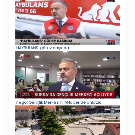
‘HAYBULANS’ görev başında
İnegöl Gençlik Merkezi'ni AHaber'de anlattık