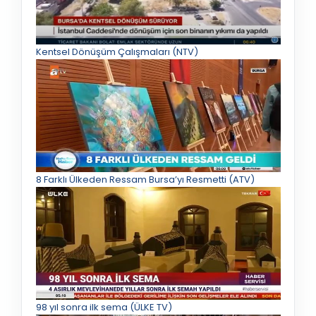
Kentsel Dönüşüm Çalışmaları (NTV)
8 Farklı Ülkeden Ressam Bursa’yı Resmetti (ATV)
98 yıl sonra ilk sema (ÜLKE TV)