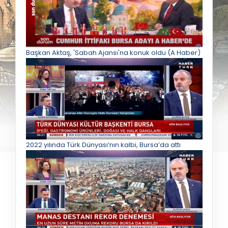
Başkan Aktaş, 'Sabah Ajansı'na konuk oldu (A Haber)
2022 yılında Türk Dünyası’nın kalbi, Bursa’da attı