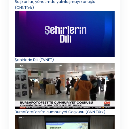
Başkanlar, yönetimde yalınlaşmayı konuştu
(CNNTürk)
Şehirlerin Dili (TVNET)
BursaFotoFest'te cumhuriyet Coşkusu (CNN Türk)