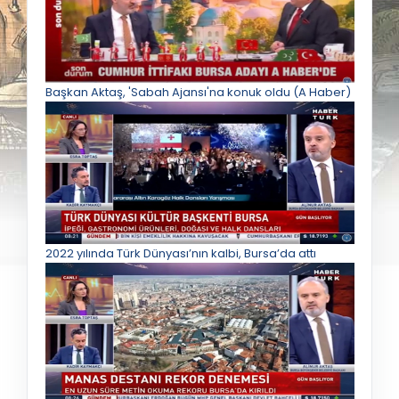
Başkan Aktaş, 'Sabah Ajansı'na konuk oldu (A Haber)
2022 yılında Türk Dünyası’nın kalbi, Bursa’da attı