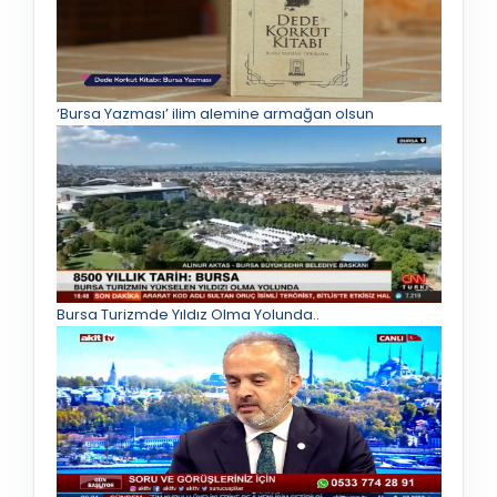
‘Bursa Yazması’ ilim alemine armağan olsun
Bursa Turizmde Yıldız Olma Yolunda..