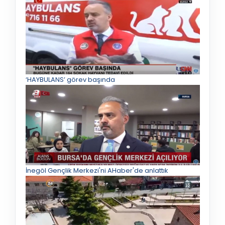
‘HAYBULANS’ görev başında
İnegöl Gençlik Merkezi'ni AHaber'de anlattık