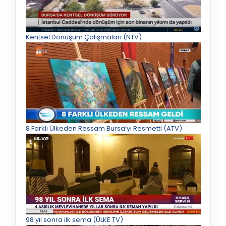
Kentsel Dönüşüm Çalışmaları (NTV)
8 Farklı Ülkeden Ressam Bursa’yı Resmetti (ATV)
98 yıl sonra ilk sema (ÜLKE TV)