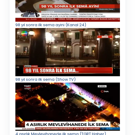
98 yıl sonra ilk sema ayini (Kanal 24)
98 yıl sonra ilk sema (Show TV)
4 asırlık Mevlevihanede ilk sema (TGRT Haber)