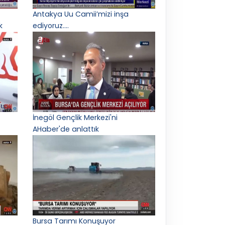
Antakya Uu Camii’mizi inşa
k
ediyoruz.…
İnegöl Gençlik Merkezi'ni
AHaber'de anlattık
Bursa Tarımı Konuşuyor