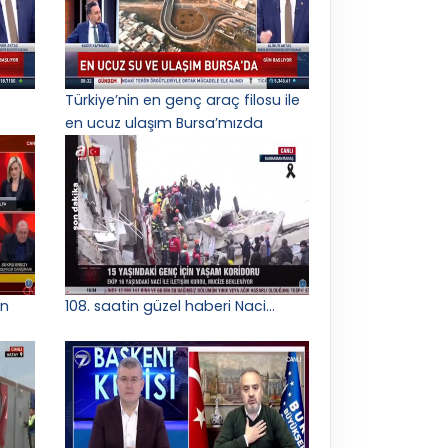
Türkiye’nin en genç araç filosu ile
en ucuz ulaşım Bursa’mızda
in
108. saatin güzel haberi Naci…