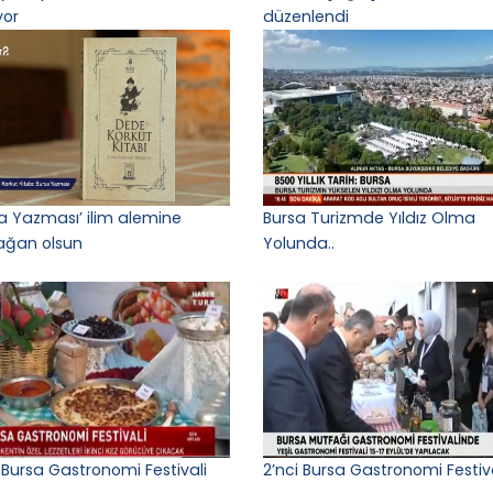
yor
düzenlendi
sa Yazması’ ilim alemine
Bursa Turizmde Yıldız Olma
ğan olsun
Yolunda..
 Bursa Gastronomi Festivali
2’nci Bursa Gastronomi Festiv