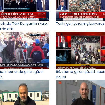
yılında Türk Dünyası’nın kalbi,
Tarihi gün yüzüne çıkarıyoruz
a’da attı
aatin sonunda gelen güzel
69. saatte gelen güzel haber
...
adı Ali