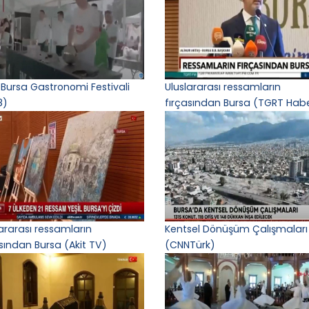
 Bursa Gastronomi Festivali
Uluslararası ressamların
8)
fırçasından Bursa (TGRT Hab
lararası ressamların
Kentsel Dönüşüm Çalışmaları
asından Bursa (Akit TV)
(CNNTürk)