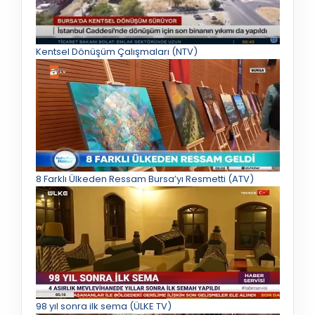
Kentsel Dönüşüm Çalışmaları (NTV)
8 Farklı Ülkeden Ressam Bursa’yı Resmetti (ATV)
98 yıl sonra ilk sema (ÜLKE TV)