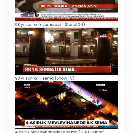
98 yıl sonra ilk sema ayini (Kanal 24)
98 yıl sonra ilk sema (Show TV)
4 asırlık Mevlevihanede ilk sema (TGRT Haber)