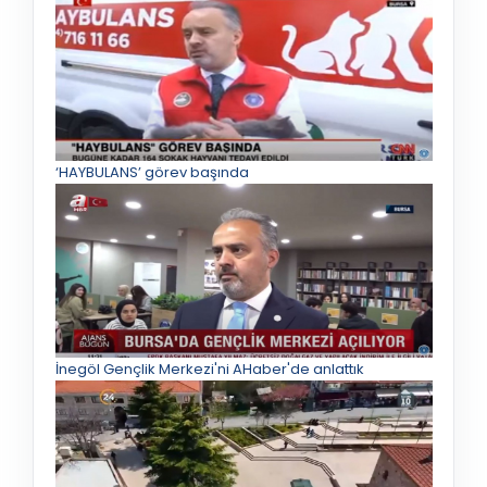
‘HAYBULANS’ görev başında
İnegöl Gençlik Merkezi'ni AHaber'de anlattık