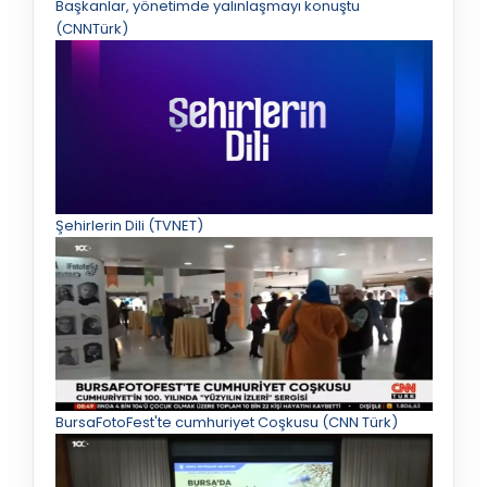
Başkanlar, yönetimde yalınlaşmayı konuştu
(CNNTürk)
Şehirlerin Dili (TVNET)
BursaFotoFest'te cumhuriyet Coşkusu (CNN Türk)