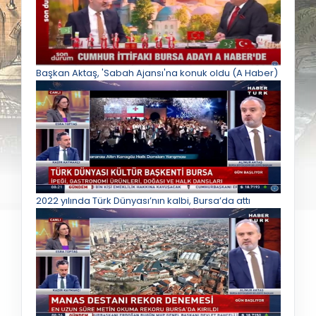
Başkan Aktaş, 'Sabah Ajansı'na konuk oldu (A Haber)
2022 yılında Türk Dünyası’nın kalbi, Bursa’da attı