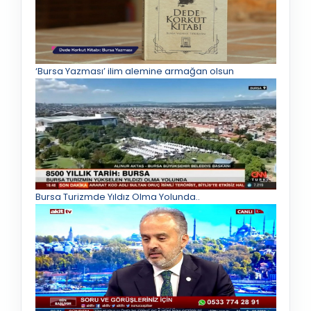
‘Bursa Yazması’ ilim alemine armağan olsun
Bursa Turizmde Yıldız Olma Yolunda..