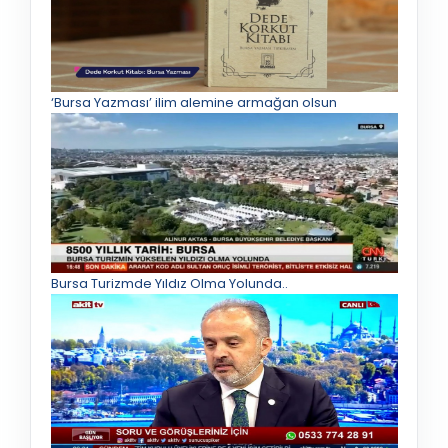
‘Bursa Yazması’ ilim alemine armağan olsun
Bursa Turizmde Yıldız Olma Yolunda..