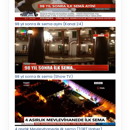
98 yıl sonra ilk sema ayini (Kanal 24)
98 yıl sonra ilk sema (Show TV)
4 asırlık Mevlevihanede ilk sema (TGRT Haber)