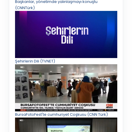
Başkanlar, yönetimde yalınlaşmayı konuştu
(CNNTürk)
Şehirlerin Dili (TVNET)
BursaFotoFest'te cumhuriyet Coşkusu (CNN Türk)