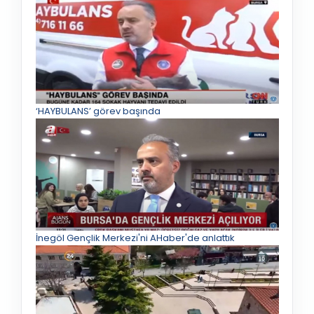
‘HAYBULANS’ görev başında
İnegöl Gençlik Merkezi'ni AHaber'de anlattık