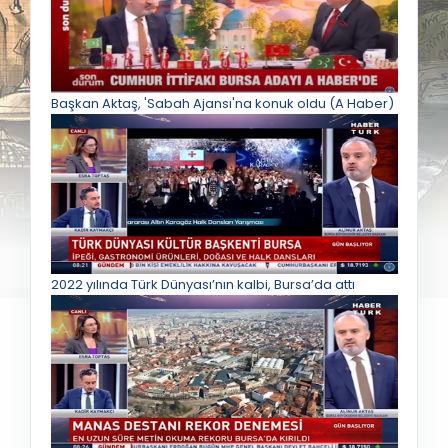
Başkan Aktaş, 'Sabah Ajansı'na konuk oldu (A Haber)
2022 yılında Türk Dünyası’nın kalbi, Bursa’da attı