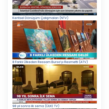
Kentsel Dönüşüm Çalışmaları (NTV)
8 Farklı Ülkeden Ressam Bursa’yı Resmetti (ATV)
98 yıl sonra ilk sema (ÜLKE TV)