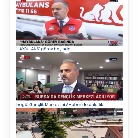
‘HAYBULANS’ görev başında
İnegöl Gençlik Merkezi'ni AHaber'de anlattık