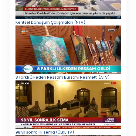
Kentsel Dönüşüm Çalışmaları (NTV)
8 Farklı Ülkeden Ressam Bursa’yı Resmetti (ATV)
98 yıl sonra ilk sema (ÜLKE TV)