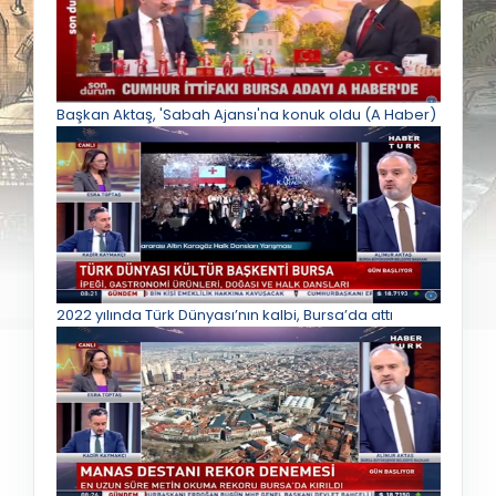
Başkan Aktaş, 'Sabah Ajansı'na konuk oldu (A Haber)
2022 yılında Türk Dünyası’nın kalbi, Bursa’da attı