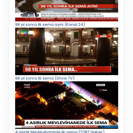
98 yıl sonra ilk sema ayini (Kanal 24)
98 yıl sonra ilk sema (Show TV)
4 asırlık Mevlevihanede ilk sema (TGRT Haber)