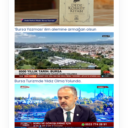
‘Bursa Yazması’ ilim alemine armağan olsun
Bursa Turizmde Yıldız Olma Yolunda..