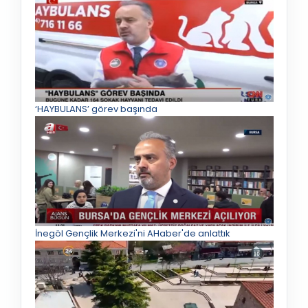
‘HAYBULANS’ görev başında
İnegöl Gençlik Merkezi'ni AHaber'de anlattık