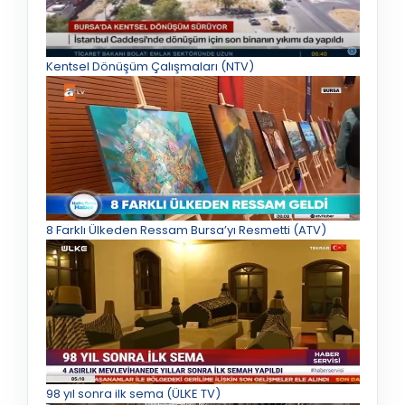
Kentsel Dönüşüm Çalışmaları (NTV)
8 Farklı Ülkeden Ressam Bursa’yı Resmetti (ATV)
98 yıl sonra ilk sema (ÜLKE TV)