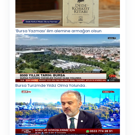
‘Bursa Yazması’ ilim alemine armağan olsun
Bursa Turizmde Yıldız Olma Yolunda..