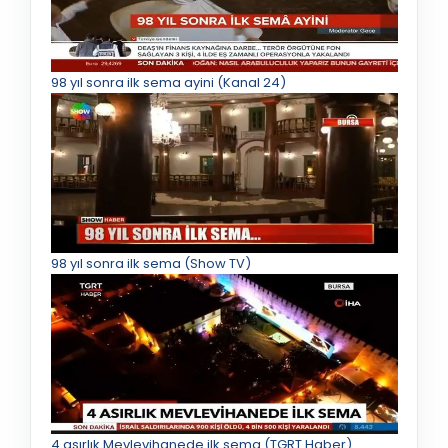
98 yıl sonra ilk sema ayini (Kanal 24)
98 yıl sonra ilk sema (Show TV)
4 asırlık Mevlevihanede ilk sema (TGRT Haber)