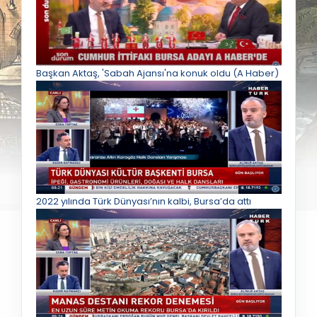
Başkan Aktaş, 'Sabah Ajansı'na konuk oldu (A Haber)
2022 yılında Türk Dünyası’nın kalbi, Bursa’da attı