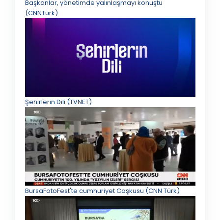
Başkanlar, yönetimde yalınlaşmayı konuştu
(CNNTürk)
Şehirlerin Dili (TVNET)
BursaFotoFest'te cumhuriyet Coşkusu (CNN Türk)