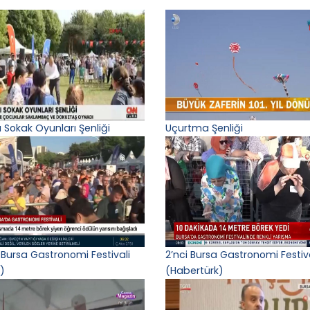
ı Sokak Oyunları Şenliği
Uçurtma Şenliği
 Bursa Gastronomi Festivali
2’nci Bursa Gastronomi Festiv
)
(Habertürk)