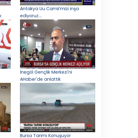
Antakya Uu Camii’mizi inşa
k
ediyoruz.…
İnegöl Gençlik Merkezi'ni
AHaber'de anlattık
Bursa Tarımı Konuşuyor