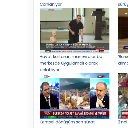
Canlanıyor
sürü
Hayat kurtaran manevralar bu
‘Bur
merkezde uygulamalı olarak
arma
anlatılıyor
Kentsel dönüşüm son sürat
2’nci