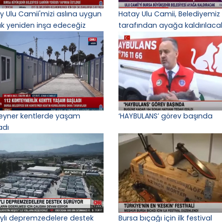
y Ulu Camii'mizi aslına uygun
Hatay Ulu Camii, Belediyemiz
ak yeniden inşa edeceğiz
tarafından ayağa kaldırılaca
eyner kentlerde yaşam
‘HAYBULANS’ görev başında
adı
ylı depremzedelere destek
Bursa bıçağı için ilk festival