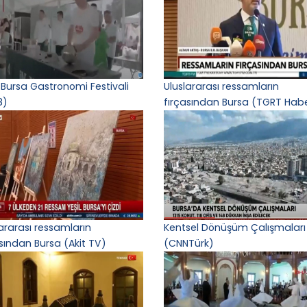
 Bursa Gastronomi Festivali
Uluslararası ressamların
8)
fırçasından Bursa (TGRT Hab
lararası ressamların
Kentsel Dönüşüm Çalışmaları
asından Bursa (Akit TV)
(CNNTürk)