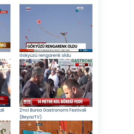
Gökyüzü rengarenk oldu
ali
2’nci Bursa Gastronomi Festivali
(BeyazTV)