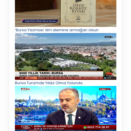
‘Bursa Yazması’ ilim alemine armağan olsun
Bursa Turizmde Yıldız Olma Yolunda..