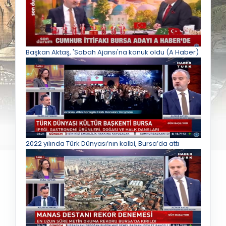
Başkan Aktaş, 'Sabah Ajansı'na konuk oldu (A Haber)
2022 yılında Türk Dünyası’nın kalbi, Bursa’da attı