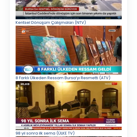
Kentsel Dönüşüm Çalışmaları (NTV)
8 Farklı Ülkeden Ressam Bursa’yı Resmetti (ATV)
98 yıl sonra ilk sema (ÜLKE TV)