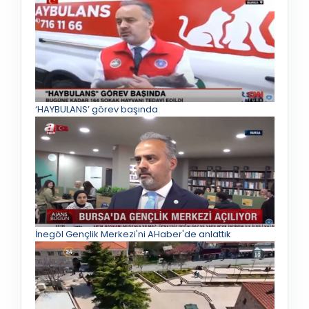
‘HAYBULANS’ görev başında
İnegöl Gençlik Merkezi'ni AHaber'de anlattık