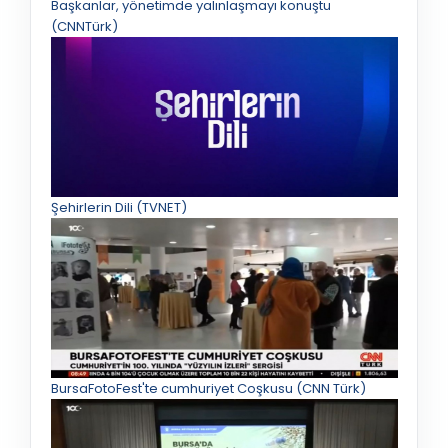
Başkanlar, yönetimde yalınlaşmayı konuştu
(CNNTürk)
Şehirlerin Dili (TVNET)
BursaFotoFest'te cumhuriyet Coşkusu (CNN Türk)