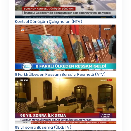
Kentsel Dönüşüm Çalışmaları (NTV)
8 Farklı Ülkeden Ressam Bursa’yı Resmetti (ATV)
98 yıl sonra ilk sema (ÜLKE TV)