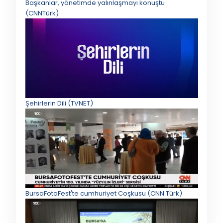
Başkanlar, yönetimde yalınlaşmayı konuştu
(CNNTürk)
Şehirlerin Dili (TVNET)
BursaFotoFest'te cumhuriyet Coşkusu (CNN Türk)