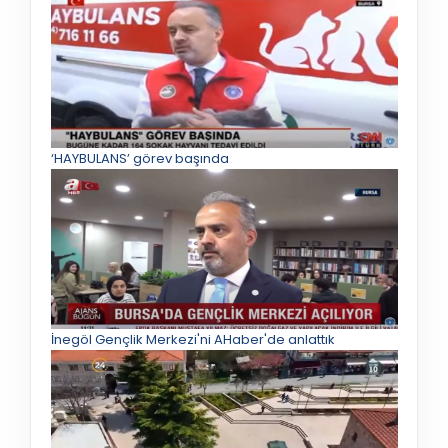
‘HAYBULANS’ görev başında
İnegöl Gençlik Merkezi'ni AHaber'de anlattık