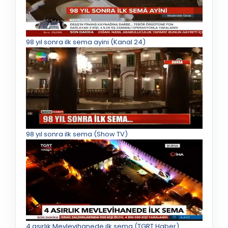
98 yıl sonra ilk sema ayini (Kanal 24)
98 yıl sonra ilk sema (Show TV)
4 asırlık Mevlevihanede ilk sema (TGRT Haber)