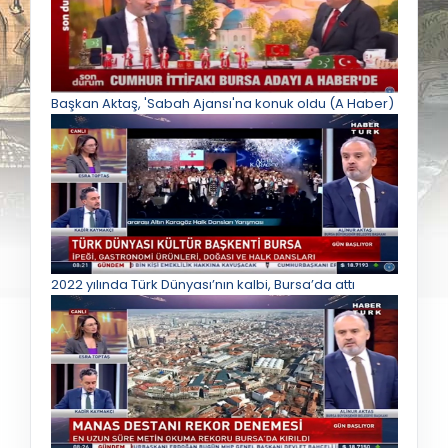
Başkan Aktaş, 'Sabah Ajansı'na konuk oldu (A Haber)
2022 yılında Türk Dünyası’nın kalbi, Bursa’da attı