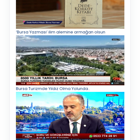
‘Bursa Yazması’ ilim alemine armağan olsun
Bursa Turizmde Yıldız Olma Yolunda..