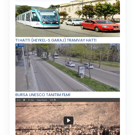
T1 HATTI (HEYKEL-S.GARAJ) TRAMVAY HATTI
BURSA UNESCO TANITIM FİLMİ