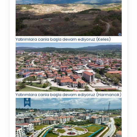
Yatırımlara canla başla devam ediyoruz (Keles)
Yatırımlara canla başla devam ediyoruz (Harmancık)