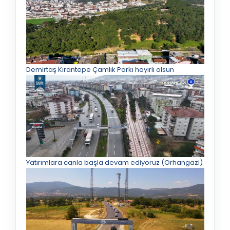
Demirtaş Kırantepe Çamlık Parkı hayırlı olsun
Yatırımlara canla başla devam ediyoruz (Orhangazi)