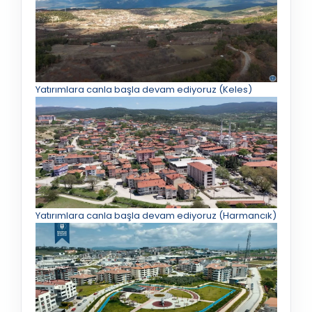
Yatırımlara canla başla devam ediyoruz (Keles)
Yatırımlara canla başla devam ediyoruz (Harmancık)