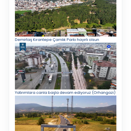
Demirtaş Kırantepe Çamlık Parkı hayırlı olsun
Yatırımlara canla başla devam ediyoruz (Orhangazi)