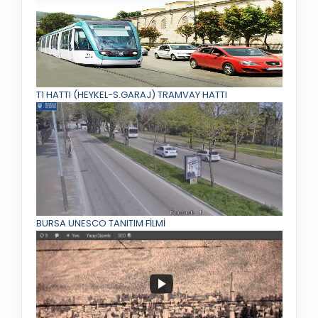
T1 HATTI (HEYKEL-S.GARAJ) TRAMVAY HATTI
BURSA UNESCO TANITIM FİLMİ