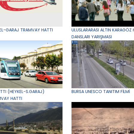
EL-GARAJ TRAMVAY HATTI
ULUSLARARASI ALTIN KARAGÖZ 
DANSLARI YARIŞMASI
ATTI (HEYKEL-S.GARAJ)
BURSA UNESCO TANITIM FİLMİ
VAY HATTI