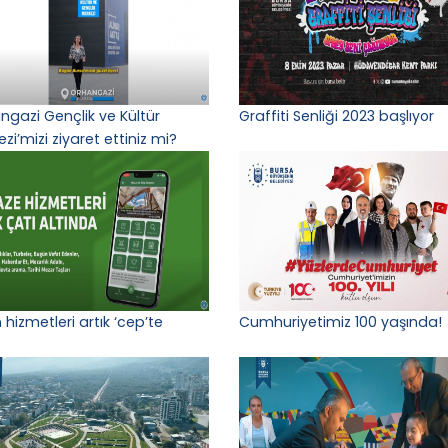
ngazi Gençlik ve Kültür
Graffiti Senliği 2023 başlıyor
zi’mizi ziyaret ettiniz mi?
 hizmetleri artık ‘cep’te
Cumhuriyetimiz 100 yaşında!