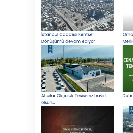
İstanbul Caddesi Kentsel
Orha
Dönüşümü devam ediyor
Merke
Atıcılar Okçuluk Tesisimiz hayırlı
Defin
olsun...