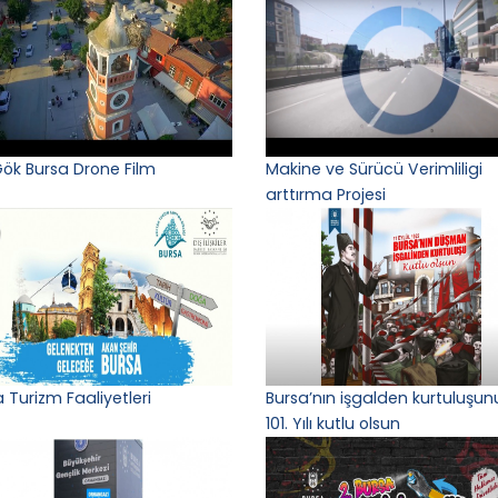
Gök Bursa Drone Film
Makine ve Sürücü Verimliligi
arttırma Projesi
 Turizm Faaliyetleri
Bursa’nın işgalden kurtuluşun
101. Yılı kutlu olsun