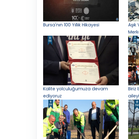
Bursa'nın 100 Yıllık Hikayesi
Aşık 
Merk
Kalite yolculuğumuza devam
Biriz
ediyoruz
ailey