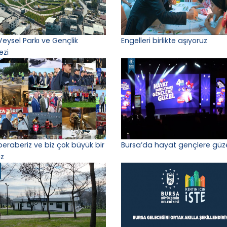
Veysel Parkı ve Gençlik
Engelleri birlikte aşıyoruz
ezi
 beraberiz ve biz çok büyük bir
Bursa’da hayat gençlere güz
iz