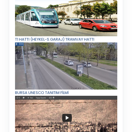
T1 HATTI (HEYKEL-S.GARAJ) TRAMVAY HATTI
BURSA UNESCO TANITIM FİLMİ