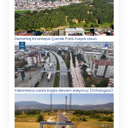
Demirtaş Kırantepe Çamlık Parkı hayırlı olsun
Yatırımlara canla başla devam ediyoruz (Orhangazi)