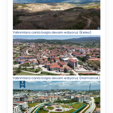
Yatırımlara canla başla devam ediyoruz (Keles)
Yatırımlara canla başla devam ediyoruz (Harmancık)