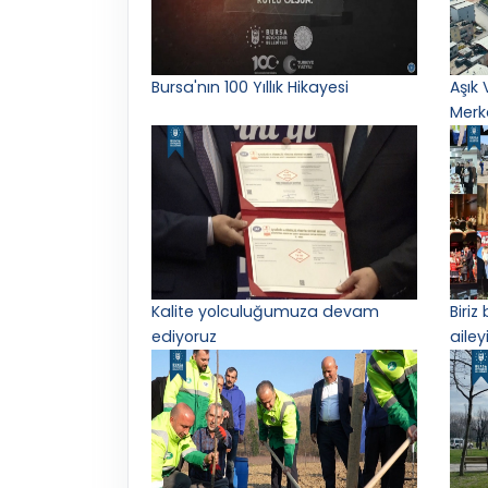
Bursa'nın 100 Yıllık Hikayesi
Aşık 
Merk
Kalite yolculuğumuza devam
Biriz
ediyoruz
ailey