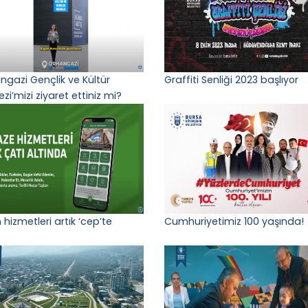
ngazi Gençlik ve Kültür
Graffiti Senliği 2023 başlıyor
zi’mizi ziyaret ettiniz mi?
 hizmetleri artık ‘cep’te
Cumhuriyetimiz 100 yaşında!