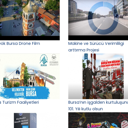
Gök Bursa Drone Film
Makine ve Sürücü Verimliligi
arttırma Projesi
 Turizm Faaliyetleri
Bursa’nın işgalden kurtuluşun
101. Yılı kutlu olsun