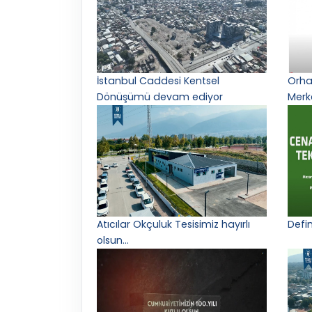
İstanbul Caddesi Kentsel
Orha
Dönüşümü devam ediyor
Merke
Atıcılar Okçuluk Tesisimiz hayırlı
Defin
olsun...