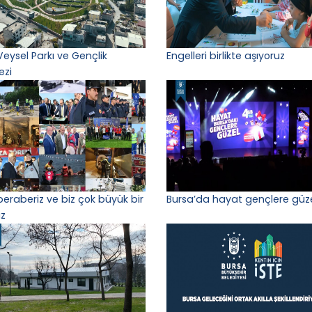
Veysel Parkı ve Gençlik
Engelleri birlikte aşıyoruz
ezi
 beraberiz ve biz çok büyük bir
Bursa’da hayat gençlere güz
iz