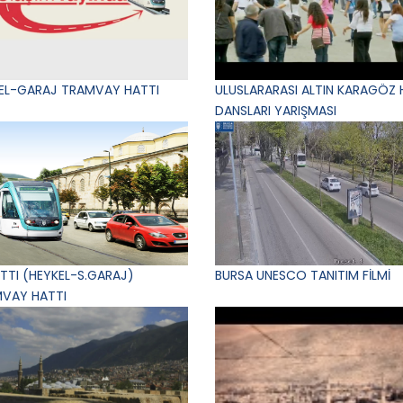
EL-GARAJ TRAMVAY HATTI
ULUSLARARASI ALTIN KARAGÖZ 
DANSLARI YARIŞMASI
ATTI (HEYKEL-S.GARAJ)
BURSA UNESCO TANITIM FİLMİ
VAY HATTI