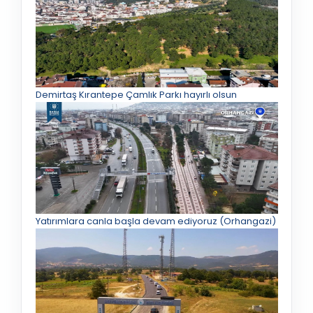
Demirtaş Kırantepe Çamlık Parkı hayırlı olsun
Yatırımlara canla başla devam ediyoruz (Orhangazi)