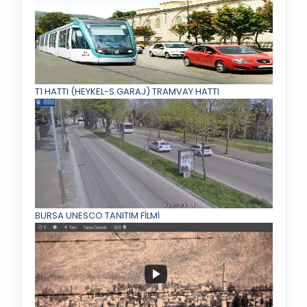
T1 HATTI (HEYKEL-S.GARAJ) TRAMVAY HATTI
BURSA UNESCO TANITIM FİLMİ