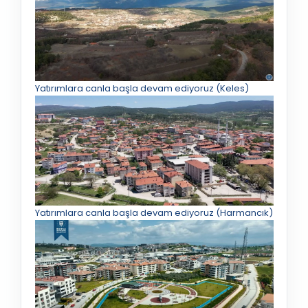
Yatırımlara canla başla devam ediyoruz (Keles)
Yatırımlara canla başla devam ediyoruz (Harmancık)