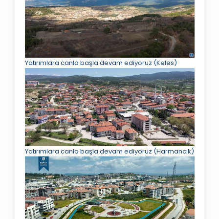
Yatırımlara canla başla devam ediyoruz (Keles)
Yatırımlara canla başla devam ediyoruz (Harmancık)