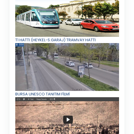
T1 HATTI (HEYKEL-S.GARAJ) TRAMVAY HATTI
BURSA UNESCO TANITIM FİLMİ