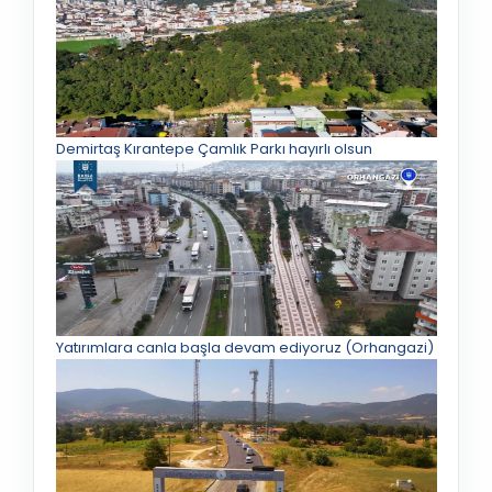
Demirtaş Kırantepe Çamlık Parkı hayırlı olsun
Yatırımlara canla başla devam ediyoruz (Orhangazi)