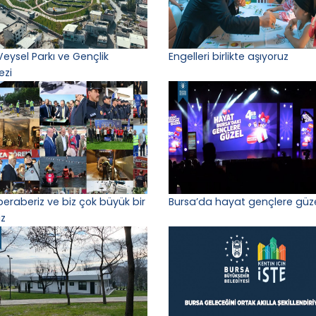
Veysel Parkı ve Gençlik
Engelleri birlikte aşıyoruz
ezi
 beraberiz ve biz çok büyük bir
Bursa’da hayat gençlere güz
iz