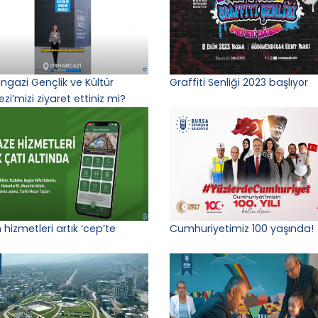
ngazi Gençlik ve Kültür
Graffiti Senliği 2023 başlıyor
zi’mizi ziyaret ettiniz mi?
 hizmetleri artık ‘cep’te
Cumhuriyetimiz 100 yaşında!