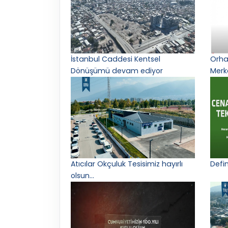
İstanbul Caddesi Kentsel
Orha
Dönüşümü devam ediyor
Merke
Atıcılar Okçuluk Tesisimiz hayırlı
Defin
olsun...