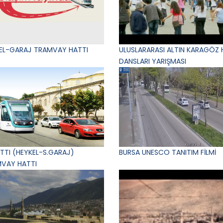
EL-GARAJ TRAMVAY HATTI
ULUSLARARASI ALTIN KARAGÖZ 
DANSLARI YARIŞMASI
ATTI (HEYKEL-S.GARAJ)
BURSA UNESCO TANITIM FİLMİ
VAY HATTI