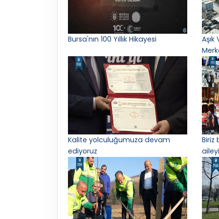
Bursa'nın 100 Yıllık Hikayesi
Aşık 
Merk
Kalite yolculuğumuza devam
Biriz
ediyoruz
ailey