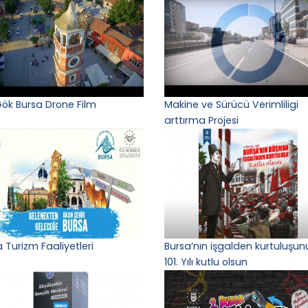
Gök Bursa Drone Film
Makine ve Sürücü Verimliligi
arttırma Projesi
 Turizm Faaliyetleri
Bursa’nın işgalden kurtuluşun
101. Yılı kutlu olsun