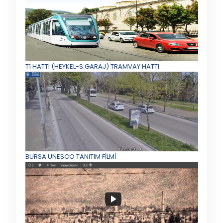
T1 HATTI (HEYKEL-S.GARAJ) TRAMVAY HATTI
BURSA UNESCO TANITIM FİLMİ