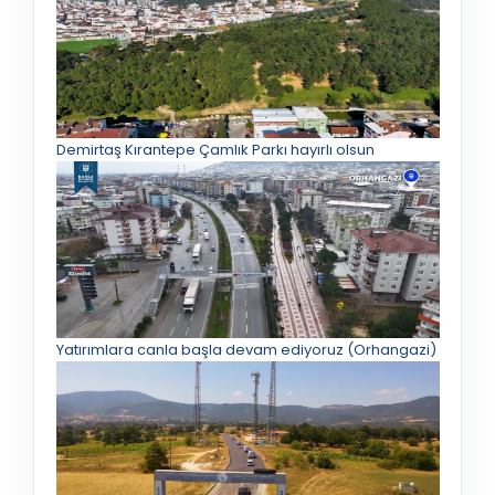
Demirtaş Kırantepe Çamlık Parkı hayırlı olsun
Yatırımlara canla başla devam ediyoruz (Orhangazi)