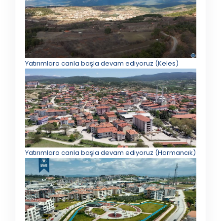
Yatırımlara canla başla devam ediyoruz (Keles)
Yatırımlara canla başla devam ediyoruz (Harmancık)