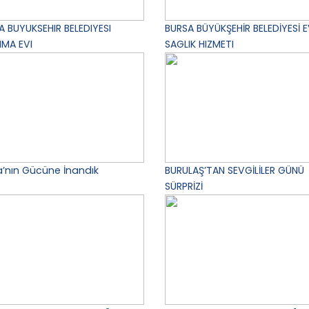
A BUYUKSEHIR BELEDIYESI
BURSA BÜYÜKŞEHİR BELEDİYESİ 
NMA EVI
SAGLIK HIZMETI
a’nın Gücüne İnandık
BURULAŞ’TAN SEVGİLİLER GÜNÜ
SÜRPRİZİ