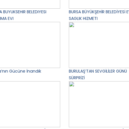
A BUYUKSEHIR BELEDIYESI
BURSA BÜYÜKŞEHİR BELEDİYESİ 
NMA EVI
SAGLIK HIZMETI
a’nın Gücüne İnandık
BURULAŞ’TAN SEVGİLİLER GÜNÜ
SÜRPRİZİ