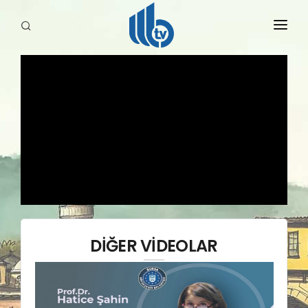
HABERLER
YAYINLARIMIZ
DİĞER VİDEOLAR