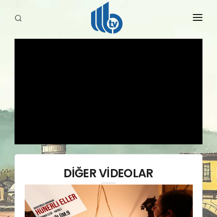
HABERLER
YAYINLARIMIZ
DİĞER VİDEOLAR