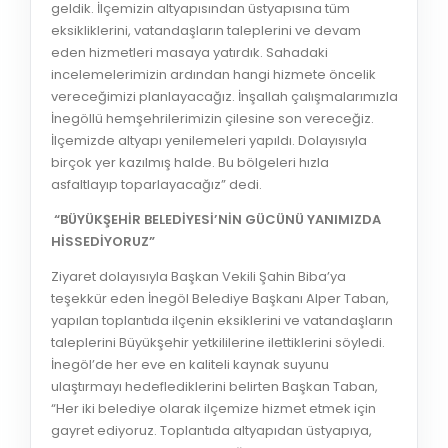
geldik. İlçemizin altyapısından üstyapısına tüm
eksikliklerini, vatandaşların taleplerini ve devam
eden hizmetleri masaya yatırdık. Sahadaki
incelemelerimizin ardından hangi hizmete öncelik
vereceğimizi planlayacağız. İnşallah çalışmalarımızla
İnegöllü hemşehrilerimizin çilesine son vereceğiz.
İlçemizde altyapı yenilemeleri yapıldı. Dolayısıyla
birçok yer kazılmış halde. Bu bölgeleri hızla
asfaltlayıp toparlayacağız” dedi.
“BÜYÜKŞEHİR BELEDİYESİ’NİN GÜCÜNÜ YANIMIZDA
HİSSEDİYORUZ”
Ziyaret dolayısıyla Başkan Vekili Şahin Biba’ya
teşekkür eden İnegöl Belediye Başkanı Alper Taban,
yapılan toplantıda ilçenin eksiklerini ve vatandaşların
taleplerini Büyükşehir yetkililerine ilettiklerini söyledi.
İnegöl’de her eve en kaliteli kaynak suyunu
ulaştırmayı hedeflediklerini belirten Başkan Taban,
“Her iki belediye olarak ilçemize hizmet etmek için
gayret ediyoruz. Toplantıda altyapıdan üstyapıya,