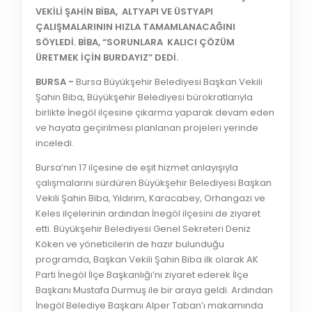
VEKİLİ ŞAHİN BİBA, ALTYAPI VE ÜSTYAPI
ÇALIŞMALARININ HIZLA TAMAMLANACAĞINI
SÖYLEDİ. BİBA, “SORUNLARA KALICI ÇÖZÜM
ÜRETMEK İÇİN BURDAYIZ” DEDİ.
BURSA -
Bursa Büyükşehir Belediyesi Başkan Vekili
Şahin Biba, Büyükşehir Belediyesi bürokratlarıyla
birlikte İnegöl ilçesine çıkarma yaparak devam eden
ve hayata geçirilmesi planlanan projeleri yerinde
inceledi.
Bursa’nın 17 ilçesine de eşit hizmet anlayışıyla
çalışmalarını sürdüren Büyükşehir Belediyesi Başkan
Vekili Şahin Biba, Yıldırım, Karacabey, Orhangazi ve
Keles ilçelerinin ardından İnegöl ilçesini de ziyaret
etti. Büyükşehir Belediyesi Genel Sekreteri Deniz
Köken ve yöneticilerin de hazır bulunduğu
programda, Başkan Vekili Şahin Biba ilk olarak AK
Parti İnegöl İlçe Başkanlığı’nı ziyaret ederek İlçe
Başkanı Mustafa Durmuş ile bir araya geldi. Ardından
İnegöl Belediye Başkanı Alper Taban’ı makamında